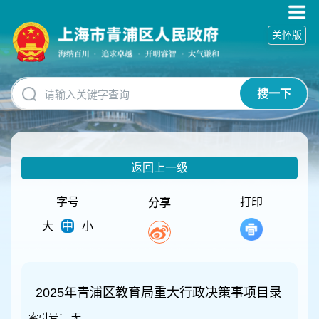
无
障
关怀版
碍
操
作
说
搜一下
明
跳
转
到
网
返回上一级
站
导
航
字号
打印
分享
区
大
中
小
跳
转
到
主
要
2025年青浦区教育局重大行政决策事项目录
内
索引号：
无