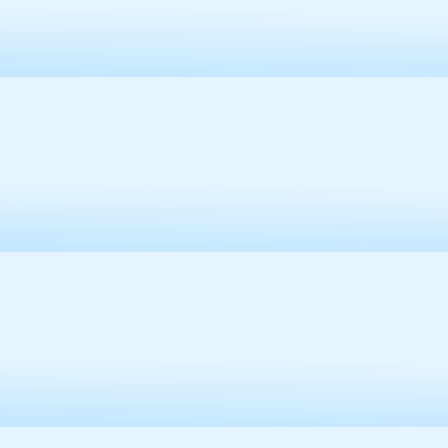
容
区
域