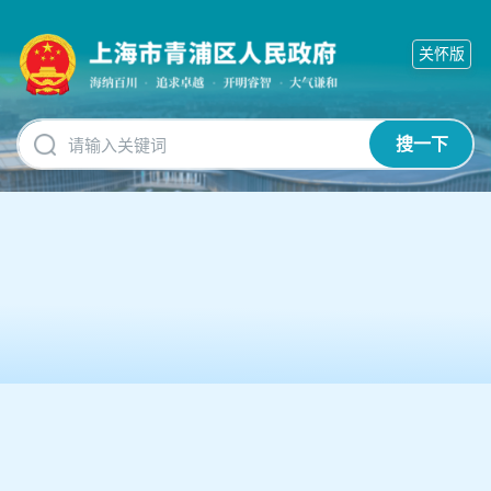
无
障
关怀版
碍
操
作
说
搜一下
明
跳
转
到
网
站
导
航
区
跳
转
到
主
要
内