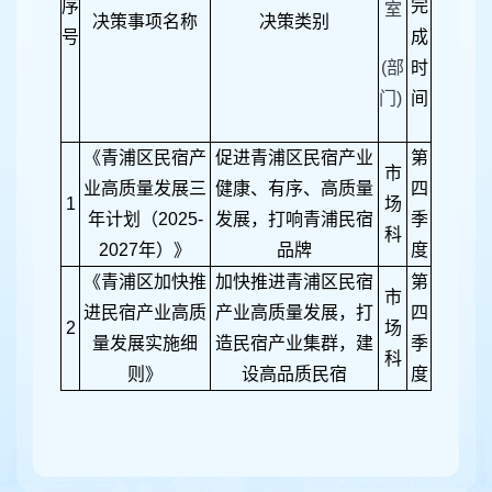
序
完
室
决策事项名称
决策类别
号
成
(部
时
门)
间
《青浦区民宿产
促进青浦区民宿产业
第
市
业高质量发展三
健康、有序、高质量
四
1
场
年计划（2025-
发展，打响青浦民宿
季
科
2027年）》
品牌
度
《青浦区加快推
加快推进青浦区民宿
第
市
进民宿产业高质
产业高质量发展，打
四
2
场
量发展实施细
造民宿产业集群，建
季
科
则》
设高品质民宿
度