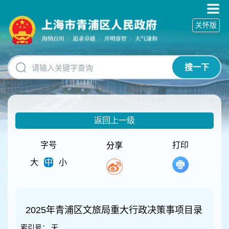
无
障
关怀版
碍
操
作
说
搜一下
明
跳
转
到
网
返回上一级
站
导
航
字号
打印
分享
区
大
中
小
跳
转
到
主
要
2025年青浦区文旅局重大行政决策事项目录
内
索引号：
无