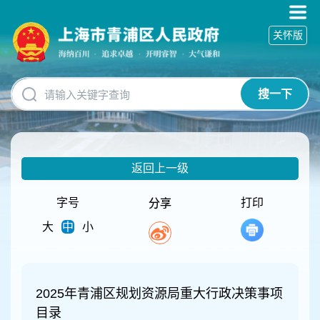
无
障
关怀版
碍
操
作
说
搜一下
明
跳
转
到
网
返回上一级
站
导
航
字号
打印
分享
区
大
中
小
跳
转
到
主
要
2025年青浦区规划资源局重大行政决策事项
内
目录