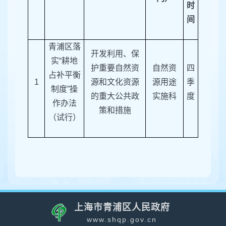
时
间
青浦区落
开发利用、保
实“耕地
护重要自然资
自然资
四
占补平衡
1
源和文化资源
源用途
季
制度”操
的重大公共政
实施科
度
作办法
策和措施
（试行）
上海市青浦区人民政府
www.shqp.gov.cn