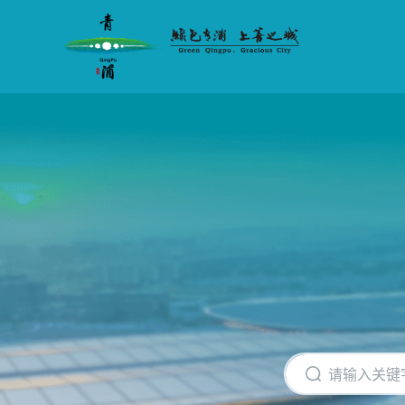
无
障
碍
操
作
说
明
跳
转
到
网
站
导
航
区
跳
转
到
主
要
内