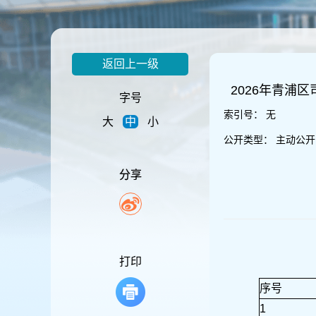
容
区
域
返回上一级
2026年青浦
字号
索引号：
无
大
中
小
公开类型：
主动公开
分享
打印
序号
1