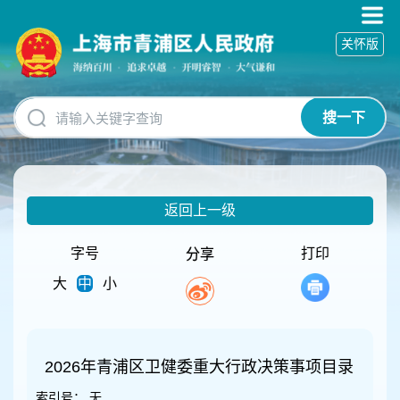
无
障
关怀版
碍
操
作
说
搜一下
明
跳
转
到
网
返回上一级
站
导
航
字号
打印
分享
区
大
中
小
跳
转
到
主
要
2026年青浦区卫健委重大行政决策事项目录
内
索引号：
无