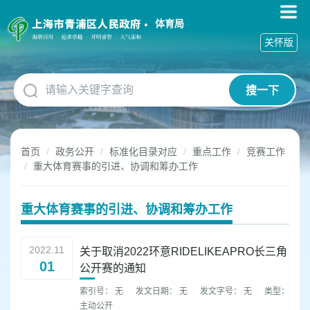
无
障
体育局
碍
关怀版
操
作
说
搜一下
明
跳
转
到
首页
政务公开
标准化目录对应
重点工作
竞赛工作
网
重大体育赛事的引进、协调和筹办工作
站
导
航
重大体育赛事的引进、协调和筹办工作
区
跳
转
2022.11
关于取消2022环意RIDELIKEAPRO长三角
到
01
公开赛的通知
主
要
索引号： 无
发文日期： 无
发文字号： 无
类型：
内
主动公开