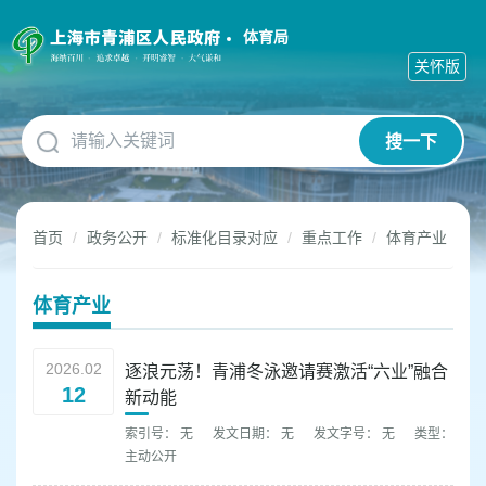
无
障
体育局
碍
关怀版
操
作
说
搜一下
明
跳
转
到
首页
政务公开
标准化目录对应
重点工作
体育产业
网
站
导
体育产业
航
区
跳
2026.02
逐浪元荡！青浦冬泳邀请赛激活“六业”融合
转
12
新动能
到
主
索引号： 无
发文日期： 无
发文字号： 无
类型：
要
主动公开
内