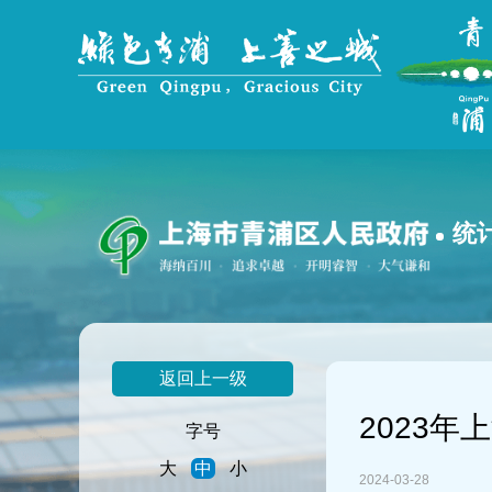
无
障
碍
操
作
说
明
跳
转
到
统
网
站
导
航
区
跳
返回上一级
转
到
2023
主
字号
要
大
中
小
内
2024-03-28