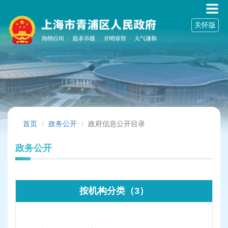
无
障
关怀版
碍
操
作
说
明
跳
转
到
网
站
首页
政务公开
政府信息公开目录
导
航
政务公开
区
跳
转
到
按机构分类（3）
主
要
内