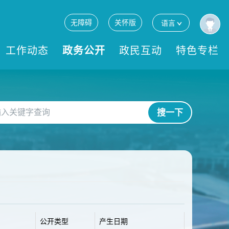
无障碍
关怀版
语言
工作动态
政务公开
政民互动
特色专栏
搜一下
公开类型
产生日期