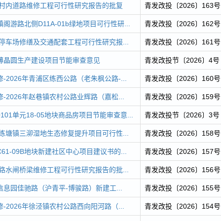
村村内道路维修工程可行性研究报告的批复
青发改投〔2026〕163号
游路北侧D11A-01b绿地项目可行性研...
青发改投〔2026〕162号
会停车场修缮及交通配套工程可行性研究报...
青发改投〔2026〕161号
薄晶圆生产建设项目节能审查意见
青发改投节〔2026〕4号
2026年青浦区练西公路（老朱枫公路-...
青发改投〔2026〕160号
-2026年赵巷镇农村公路业辉路（嘉松...
青发改投〔2026〕159号
101单元18-05地块商品房项目节能审查意...
青发改投节〔2026〕3号
年练塘镇三泖湿地生态修复提升项目可行性...
青发改投〔2026〕158号
1-09B地块新建社区中心项目建议书的...
青发改投〔2026〕157号
公路水闸桥梁维修工程可行性研究报告的批...
青发改投〔2026〕156号
息园佳驰路（沪青平-博骏路）新建工...
青发改投〔2026〕155号
-2026年徐泾镇农村公路西向阳河路（...
青发改投〔2026〕154号