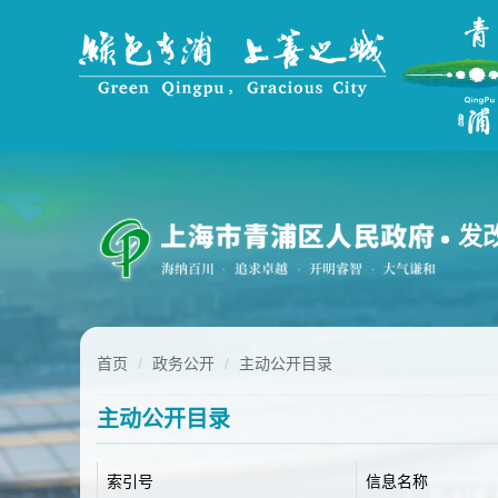
无
障
碍
操
作
说
明
跳
转
到
发
网
站
导
航
区
跳
首页
政务公开
主动公开目录
转
到
主动公开目录
主
要
内
索引号
信息名称