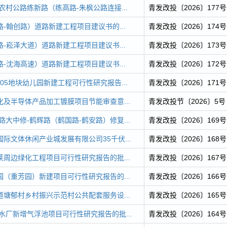
镇农村公路练新路（练高路-朱枫公路连接...
青发改投〔2026〕177号
-翰创路）道路新建工程项目建议书的...
青发改投〔2026〕174号
-崧泽大道）道路新建工程项目建议书...
青发改投〔2026〕173号
-沈海高速）道路新建工程项目建议书...
青发改投〔2026〕172号
-05地块幼儿园新建工程可行性研究报告...
青发改投〔2026〕171号
及半导体产品加工镀膜项目节能审查意...
青发改投节〔2026〕5号
路大中修-鹤辉路（鹤国路-鹤安路）修复...
青发改投〔2026〕169号
际文体休闲产业城发展有限公司35千伏...
青发改投〔2026〕168号
周边绿化工程项目可行性研究报告的批...
青发改投〔2026〕167号
（重芳园）新建项目可行性研究报告的...
青发改投〔2026〕166号
塘郁村乡村振兴示范村公共配套服务设...
青发改投〔2026〕165号
污水厂新增气浮池项目可行性研究报告的批...
青发改投〔2026〕164号