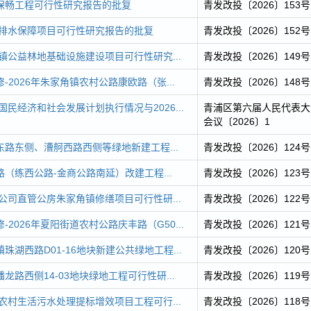
保畅工程可行性研究报告的批复
青发改投〔2026〕153号
会排水保障项目可行性研究报告的批复
青发改投〔2026〕152号
角镇公益林地基础设施建设项目可行性研究...
青发改投〔2026〕149号
-2026年朱家角镇农村公路康欧路（张...
青发改投〔2026〕148号
国民经济和社会发展计划执行情况与2026...
青浦区第六届人民代表大
会议〔2026〕1
路东侧、漕舸西路西侧等绿地新建工程...
青发改投〔2026〕124号
（练西公路-金商公路南延）改建工程...
青发改投〔2026〕123号
房公司直管公房朱家角镇修缮项目可行性研...
青发改投〔2026〕122号
2026年夏阳街道农村公路庆丰路（G50...
青发改投〔2026〕121号
珠湖西路D01-16地块新建公共绿地工程...
青发改投〔2026〕120号
龙路西侧14-03地块绿地工程可行性研...
青发改投〔2026〕119号
年农村生活污水处理提标增效项目工程可行...
青发改投〔2026〕118号