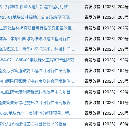
（徐耀路-崧泽大道）新建工程可行性...
青发改投〔2026〕204号
23-01地块公共绿地、公交场站项目项...
青发改投〔2026〕203号
区生态公益林抚育项目可行性研究报告的批...
青发改投〔2026〕202号
场、体育公园球场维修改建工程可行性...
青发改投〔2026〕200号
场篮球场、泉华社区门球场、徐姚村门...
青发改投〔2026〕199号
A-07、C8B-06地块绿化工程可行性研究...
青发改投〔2026〕195号
及污水管道修复工程项目可行性研究报...
青发改投〔2026〕194号
山医院国家医学中心南侧综合环境整治...
青发改投〔2026〕193号
山医院青浦分院新建肿瘤放疗中心项目...
青发改投〔2026〕192号
失管失养绿地提升项目可行性研究报告...
青发改投〔2026〕191号
0-10地块九年一贯制学校新建项目工程...
青发改投〔2026〕190号
房公共绿地建设工程项目建议书的批复
青发改投〔2026〕189号