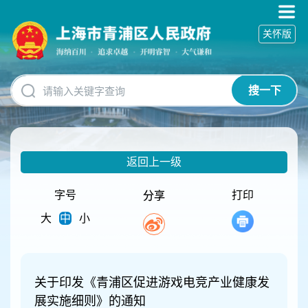
无
障
关怀版
碍
操
作
说
搜一下
明
跳
转
到
网
返回上一级
站
导
航
字号
打印
分享
区
大
中
小
跳
转
到
主
要
关于印发《青浦区促进游戏电竞产业健康发
内
展实施细则》的通知