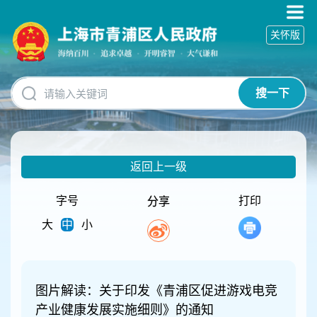
无
障
关怀版
碍
操
作
说
搜一下
明
跳
转
到
网
返回上一级
站
导
航
字号
打印
分享
区
大
中
小
跳
转
到
主
要
图片解读：关于印发《青浦区促进游戏电竞
内
产业健康发展实施细则》的通知