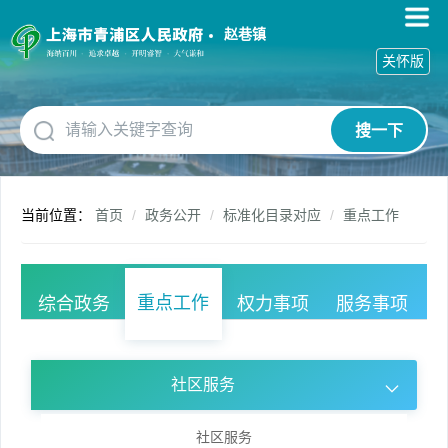
无
障
赵巷镇
碍
关怀版
操
作
说
搜一下
明
跳
转
到
当前位置：
首页
政务公开
标准化目录对应
重点工作
网
站
导
航
重点工作
综合政务
权力事项
服务事项
区
跳
转
到
社区服务
主
要
内
社区服务