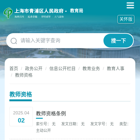
无
障
教育局
碍
关怀版
操
作
说
搜一下
明
跳
转
到
首页
政务公开
信息公开栏目
教育业务
教育人事
网
教师资格
站
导
航
教师资格
区
跳
转
2025.04
教师资格条例
到
02
主
索引号： 无
发文日期： 无
发文字号： 无
类型：
要
主动公开
内