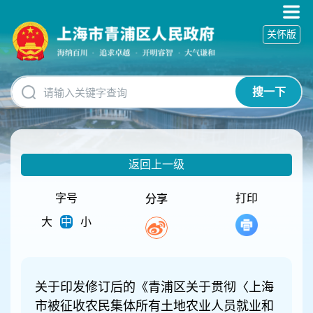
无
障
关怀版
碍
操
作
说
搜一下
明
跳
转
到
网
返回上一级
站
导
航
字号
打印
分享
区
大
中
小
跳
转
到
主
要
关于印发修订后的《青浦区关于贯彻〈上海
内
市被征收农民集体所有土地农业人员就业和