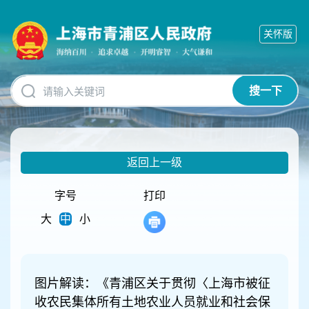
无
障
关怀版
碍
操
作
说
搜一下
明
跳
转
到
网
返回上一级
站
导
航
字号
打印
区
大
中
小
跳
转
到
主
要
图片解读：《青浦区关于贯彻〈上海市被征
内
收农民集体所有土地农业人员就业和社会保