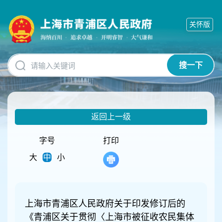
无
障
关怀版
碍
操
作
说
搜一下
明
跳
转
到
网
返回上一级
站
导
航
字号
打印
区
大
中
小
跳
转
到
主
要
上海市青浦区人民政府关于印发修订后的
内
《青浦区关于贯彻〈上海市被征收农民集体