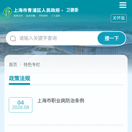
无
障
卫健委
碍
关怀版
操
作
说
搜一下
明
跳
转
到
首页
特色专栏
网
站
导
政策法规
航
区
跳
上海市职业病防治条例
04
转
2026.08
到
主
要
内