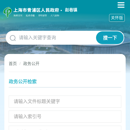
无
障
赵巷镇
碍
关怀版
操
作
说
搜一下
明
跳
转
到
首页
政务公开
网
站
导
政务公开检索
航
区
跳
转
到
主
要
内