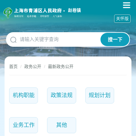
无
障
赵巷镇
碍
关怀版
操
作
说
搜一下
明
跳
转
到
首页
政务公开
最新政务公开
网
站
导
航
区
机构职能
政策法规
规划计划
跳
转
到
主
要
业务工作
其他
内