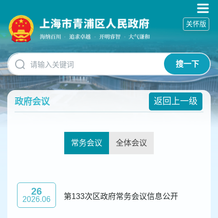
无
障
关怀版
碍
操
作
说
搜一下
明
跳
转
到
返回上一级
政府会议
网
站
导
航
常务会议
全体会议
区
跳
转
到
主
26
第133次区政府常务会议信息公开
要
2026.06
内