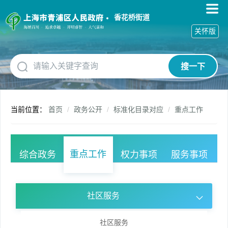
无
障
香花桥街道
碍
关怀版
操
作
说
搜一下
明
跳
转
到
当前位置：
首页
政务公开
标准化目录对应
重点工作
网
站
导
航
重点工作
综合政务
权力事项
服务事项
区
跳
转
到
社区服务
主
要
内
社区服务