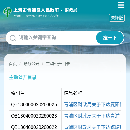
无
障
财政局
碍
关怀版
操
作
说
搜一下
明
跳
转
到
首页
政务公开
主动公开目录
网
站
导
主动公开目录
航
区
索引号
信息名称
跳
转
QB130400020260025
青浦区财政局关于下达夏阳街道20
到
主
QB130400020260023
青浦区财政局关于下达青浦区2024
要
内
QB130400020260022
青浦区财政局关于下达练塘镇“五好