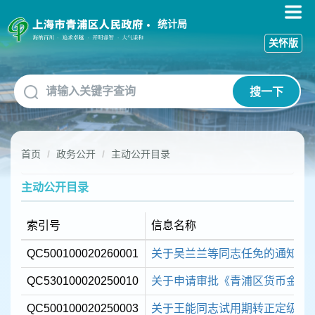
无
障
统计局
碍
关怀版
操
作
说
搜一下
明
跳
转
到
首页
政务公开
主动公开目录
网
站
导
主动公开目录
航
区
索引号
信息名称
跳
转
QC500100020260001
关于吴兰兰等同志任免的通知
到
主
QC530100020250010
关于申请审批《青浦区货币金融服务
要
内
QC500100020250003
关于王能同志试用期转正定级的