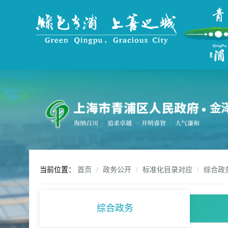
无
障
碍
操
作
说
明
跳
转
到
金
网
站
导
航
区
跳
当前位置：
首页
政务公开
标准化目录对应
综合政
转
到
主
综合政务
要
内