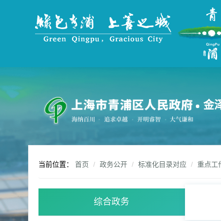
无
障
碍
操
作
说
明
跳
转
到
金
网
站
导
航
区
跳
当前位置：
首页
政务公开
标准化目录对应
重点工
转
到
主
综合政务
要
内