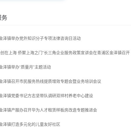
服务
金泽镇举办党外知识分子专项法律咨询日活动
双创在上海 侨聚上海之门”长三角企业服务政策宣讲会在青浦区金泽镇召开
金泽镇举办“质量月”主题活动
金泽镇召开市民服务热线提质增效专题会暨业务培训会议
金泽镇党委书记方志坚带队调研双祥村养老中心建设
金泽镇产服办召开华为人才租赁样板房改造专题推进会
金泽镇打造多元化的儿童友好社区