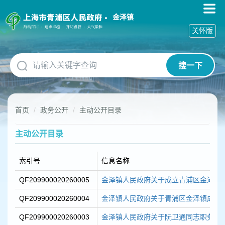
无
障
金泽镇
碍
关怀版
操
作
说
搜一下
明
跳
转
到
首页
政务公开
主动公开目录
网
站
导
主动公开目录
航
区
索引号
信息名称
跳
转
QF209900020260005
金泽镇人民政府关于成立青浦区金泽镇 第
到
主
QF209900020260004
金泽镇人民政府关于青浦区金泽镇成立 “科
要
内
QF209900020260003
金泽镇人民政府关于阮卫通同志职务任