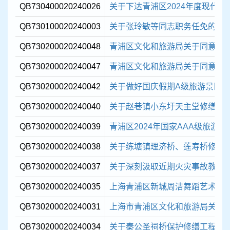
QB730400020240026
关于下达青浦区2024年度现代服务
QB730100020240003
关于张玲敏等同志职务任免的通
QB730200020240048
青浦区文化和旅游局关于同意成立“
QB730200020240047
青浦区文化和旅游局关于同意注销“
QB730200020240042
关于做好国庆假期A级旅游景区
QB730200020240040
关于赵巷镇小东圩天主堂修缮工
QB730200020240039
青浦区2024年国家AAA级旅游
QB730200020240038
关于练塘镇理济桥、莲寿桥修缮
QB730200020240037
关于深刻汲取近期火灾事故教训立即
QB730200020240035
上海青浦区新城周洁舞蹈艺术专
QB730200020240031
上海市青浦区文化和旅游局关于同意
QB730200020240034
关于秦公圣祠桥保护修缮工程设