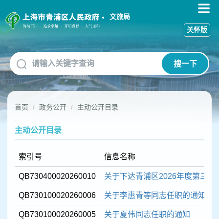
无
障
文旅局
碍
关怀版
操
作
说
搜一下
明
跳
转
到
首页
政务公开
主动公开目录
网
站
导
主动公开目录
航
区
索引号
信息名称
跳
转
QB730400020260010
关于下达青浦区2026年度第三批
到
主
QB730100020260006
关于李惠青等同志任职的通知
要
内
QB730100020260005
关于夏伟同志任职的通知