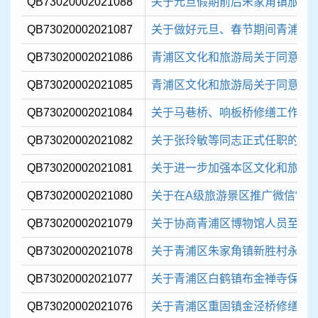
QB73020002021088
关于元旦假期前后朱家角镇旅游
QB73020002021087
关于做好元旦、春节期间青浦区文
QB73020002021086
青浦区文化和旅游局关于同意注销“
QB73020002021085
青浦区文化和旅游局关于同意成立“
QB73020002021084
关于马巷桥、响板桥修缮工作的
QB73020002021082
关于张玲敏等同志正式任职的通
QB73020002021081
关于进一步加强本区文化和旅游
QB73020002021080
关于在A级旅游景区推广微信“一
QB73020002021079
关于协商青浦区博物馆人员至青
QB73020002021078
关于青浦区朱家角镇新胜村永安桥
QB73020002021077
关于青浦区白鹤镇布金禅寺保护
QB73020002021076
关于青浦区重固镇金泾桥修缮工