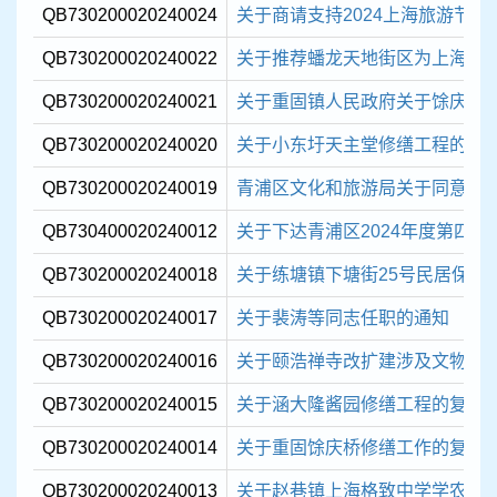
QB730200020240024
关于商请支持2024上海旅游节
QB730200020240022
关于推荐蟠龙天地街区为上海市
QB730200020240021
关于重固镇人民政府关于馀庆桥
QB730200020240020
关于小东圩天主堂修缮工程的复
QB730200020240019
青浦区文化和旅游局关于同意注销“
QB730400020240012
关于下达青浦区2024年度第四批现
QB730200020240018
关于练塘镇下塘街25号民居保护
QB730200020240017
关于裴涛等同志任职的通知
QB730200020240016
关于颐浩禅寺改扩建涉及文物保
QB730200020240015
关于涵大隆酱园修缮工程的复函
QB730200020240014
关于重固馀庆桥修缮工作的复函
QB730200020240013
关于赵巷镇上海格致中学学农基